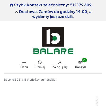
Szybki kontakt telefoniczny: 512 179 809.
☎️
🔥
Dostawa: Zamów do godziny 14:00, a
wyślemy jeszcze dziś.
Produkty w koszy
Otwórz wyszukiwarkę
Menu
Szukaj
Zaloguj się
Koszyk
End of main navigation
Baterie B2B
Baterie konsumenckie
Etykiety