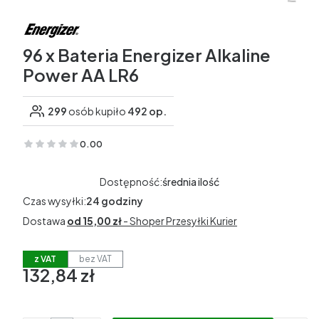
96 x Bateria Energizer Alkaline
Power AA LR6
299
osób kupiło
492 op.
0.00
(Oceny: 0 Recenzje: 0)
Dostępność:
średnia ilość
Czas wysyłki:
24 godziny
Dostawa
od 15,00 zł
- Shoper Przesyłki Kurier
z VAT
bez VAT
132,84 zł
Cena