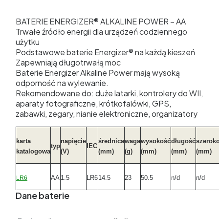
BATERIE ENERGIZER® ALKALINE POWER – AA
Trwałe źródło energii dla urządzeń codziennego
użytku
Podstawowe baterie Energizer® na każdą kieszeń
Zapewniają długotrwałą moc
Baterie Energizer Alkaline Power mają wysoką
odporność na wylewanie.
Rekomendowane do: duże latarki, kontrolery do WII,
aparaty fotograficzne, krótkofalówki, GPS,
zabawki, zegary, nianie elektroniczne, organizatory
karta
napięcie
średnica
waga
wysokość
długość
szerok
typ
IEC
katalogowa
(V)
(mm)
(g)
(mm)
(mm)
(mm)
AA
1.5
LR6
14.5
23
50.5
n/d
n/d
LR6
Dane baterie