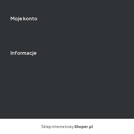
Regulamin zakupów
Moje konto
Logowanie
Moje zamówienia
Informacje
Kontakt
Formularz kontaktowy
Dlaczego my?
Polityka prywatności
Ustawienia plików cookies
Sklep internetowy
Shoper.pl