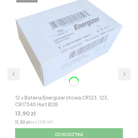
12 x Bateria Energizer litowa CR123, 123,
CR17345 Hurt B2B
Cena brutto
13,90 zł
Cena netto
11,30 zł
bez 23% VAT
DO KOSZYKA