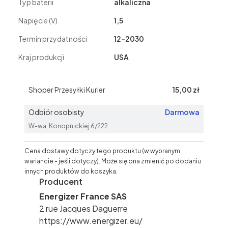
Typ baterii
alkaliczna
Napięcie (V)
1,5
Termin przydatności
12-2030
Kraj produkcji
USA
Shoper Przesyłki Kurier
15,00 zł
Odbiór osobisty
Darmowa
W-wa, Konopnickiej 6/222
Cena dostawy dotyczy tego produktu (w wybranym
wariancie - jeśli dotyczy). Może się ona zmienić po dodaniu
innych produktów do koszyka.
Producent
Energizer France SAS
2 rue Jacques Daguerre
https://www.energizer.eu/