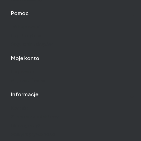
Pomoc
Jak kupować?
Częste pytania
Regulamin zakupów
Moje konto
Logowanie
Moje zamówienia
Informacje
Kontakt
Formularz kontaktowy
Dlaczego my?
Polityka prywatności