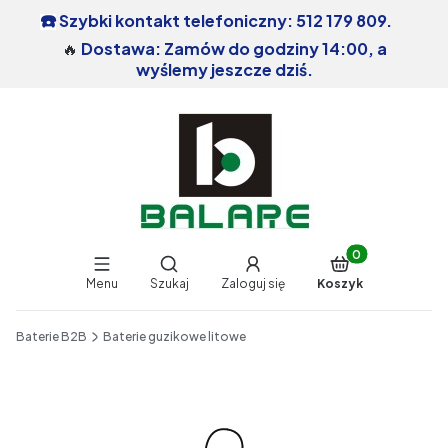
Szybki kontakt telefoniczny: 512 179 809.
☎️
🔥
Dostawa: Zamów do godziny 14:00, a
wyślemy jeszcze dziś.
Produkty w koszy
Otwórz wyszukiwarkę
Menu
Szukaj
Zaloguj się
Koszyk
End of main navigation
Baterie B2B
Baterie guzikowe litowe