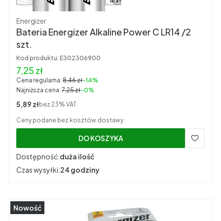
Producent
Energizer
Bateria Energizer Alkaline Power C LR14 /2
szt.
Kod produktu:
E302306900
Cena promocyjna brutto
7,25 zł
Cena regularna:
8,46 zł
-14%
Najniższa cena:
7,25 zł
-0%
Cena netto
5,89 zł
bez 23% VAT
Ceny podane bez kosztów dostawy.
DO KOSZYKA
Dostępność:
duża ilość
Czas wysyłki:
24 godziny
Nowość