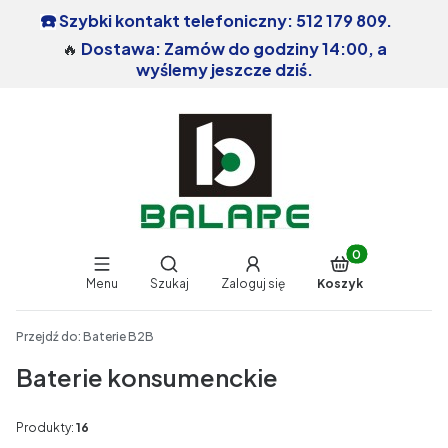
Szybki kontakt telefoniczny: 512 179 809.
☎️
🔥
Dostawa: Zamów do godziny 14:00, a
wyślemy jeszcze dziś.
Produkty w koszy
Otwórz wyszukiwarkę
Menu
Szukaj
Zaloguj się
Koszyk
End of main navigation
Przejdź do:
Baterie B2B
Baterie konsumenckie
Produkty:
16