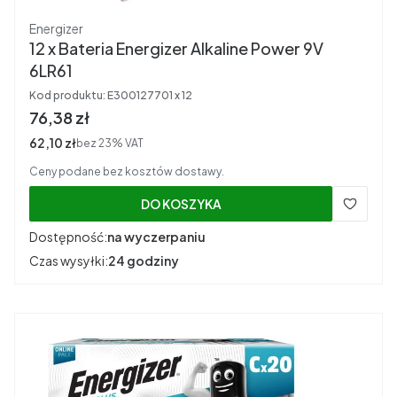
Producent
Energizer
12 x Bateria Energizer Alkaline Power 9V
6LR61
Kod produktu:
E300127701 x 12
Cena brutto
76,38 zł
Cena netto
62,10 zł
bez 23% VAT
Ceny podane bez kosztów dostawy.
DO KOSZYKA
Dostępność:
na wyczerpaniu
Czas wysyłki:
24 godziny