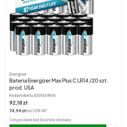
Producent
Energizer
Bateria Energizer Max Plus C LR14 /20 szt.
prod. USA
Kod produktu:
E301324104
Cena brutto
92,18 zł
Cena netto
74,94 zł
bez 23% VAT
Ceny podane bez kosztów dostawy.