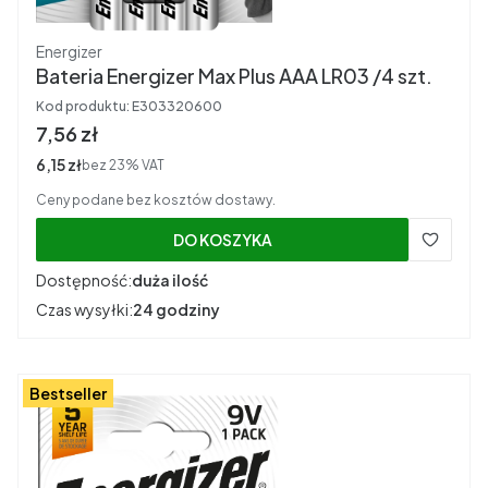
Producent
Energizer
Bateria Energizer Max Plus AAA LR03 /4 szt.
Kod produktu:
E303320600
Cena brutto
7,56 zł
Cena netto
6,15 zł
bez 23% VAT
Ceny podane bez kosztów dostawy.
DO KOSZYKA
Dostępność:
duża ilość
Czas wysyłki:
24 godziny
Bestseller