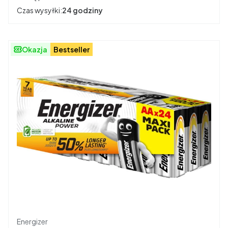
Czas wysyłki:
24 godziny
Okazja
Bestseller
Producent
Energizer