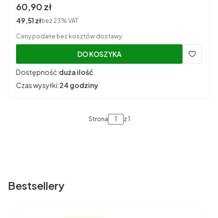
Cena brutto
60,90 zł
Cena netto
49,51 zł
bez 23% VAT
Ceny podane bez kosztów dostawy.
DO KOSZYKA
Dostępność:
duża ilość
Czas wysyłki:
24 godziny
Strona
z 1
Bestsellery