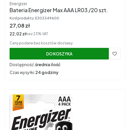
Producent
Energizer
Bateria Energizer Max AAA LR03 /20 szt.
Kod produktu:
E303349600
Cena brutto
27,08 zł
Cena netto
22,02 zł
bez 23% VAT
Ceny podane bez kosztów dostawy.
DO KOSZYKA
Dostępność:
średnia ilość
Czas wysyłki:
24 godziny