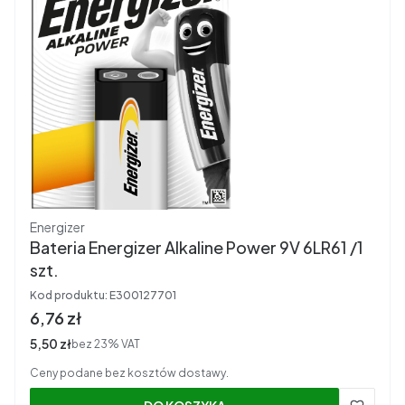
Producent
Energizer
Bateria Energizer Alkaline Power 9V 6LR61 /1
szt.
Kod produktu:
E300127701
Cena brutto
6,76 zł
Cena netto
5,50 zł
bez 23% VAT
Ceny podane bez kosztów dostawy.