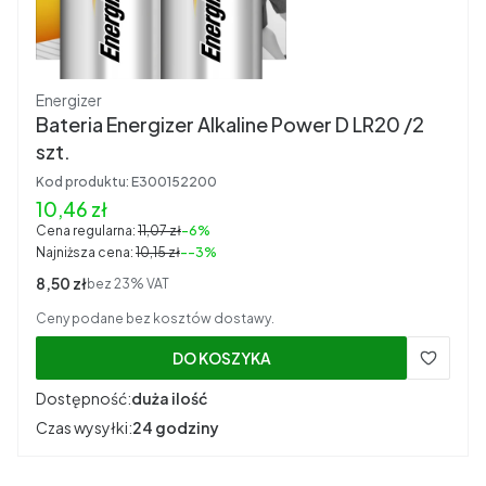
Producent
Energizer
Bateria Energizer Alkaline Power D LR20 /2
szt.
Kod produktu:
E300152200
Cena promocyjna brutto
10,46 zł
Cena regularna:
11,07 zł
-6%
Najniższa cena:
10,15 zł
--3%
Cena netto
8,50 zł
bez 23% VAT
Ceny podane bez kosztów dostawy.
DO KOSZYKA
Dostępność:
duża ilość
Czas wysyłki:
24 godziny