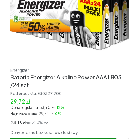
Producent
Energizer
Bateria Energizer Alkaline Power AAA LR03
/24 szt.
Kod produktu:
E303271700
Cena promocyjna brutto
29,72 zł
Cena regularna:
33,90 zł
-12%
Najniższa cena:
29,72 zł
-0%
Cena netto
24,16 zł
bez 23% VAT
Ceny podane bez kosztów dostawy.