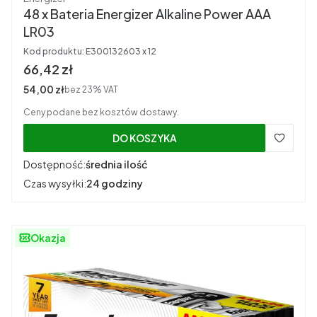
48 x Bateria Energizer Alkaline Power AAA
LR03
Kod produktu:
E300132603 x 12
Cena brutto
66,42 zł
Cena netto
54,00 zł
bez 23% VAT
Ceny podane bez kosztów dostawy.
DO KOSZYKA
Dostępność:
średnia ilość
Czas wysyłki:
24 godziny
Okazja