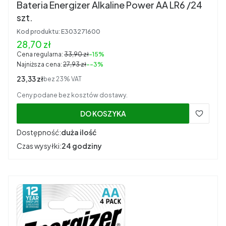
Bateria Energizer Alkaline Power AA LR6 /24
szt.
Kod produktu:
E303271600
Cena promocyjna brutto
28,70 zł
Cena regularna:
33,90 zł
-15%
Najniższa cena:
27,93 zł
--3%
Cena netto
23,33 zł
bez 23% VAT
Ceny podane bez kosztów dostawy.
DO KOSZYKA
Dostępność:
duża ilość
Czas wysyłki:
24 godziny