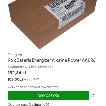
Producent
Energizer
96 x Bateria Energizer Alkaline Power AA LR6
Kod produktu:
E300132900 x 24
Cena brutto
132,84 zł
Cena netto
108,00 zł
bez 23% VAT
Ceny podane bez kosztów dostawy.
DO KOSZYKA
Dostępność:
średnia ilość