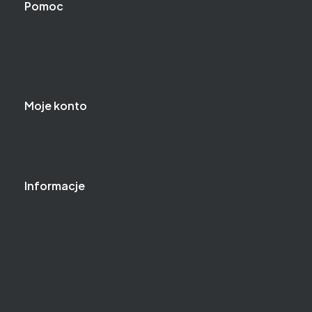
Pomoc
Jak kupować?
Częste pytania
Regulamin zakupów
Moje konto
Logowanie
Moje zamówienia
Informacje
Kontakt
Formularz kontaktowy
Dlaczego my?
Polityka prywatności
Ustawienia plików cookies