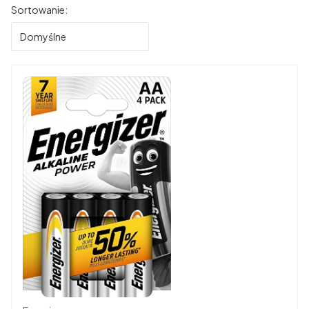
Lista produktów
Sortowanie:
Domyślne
Producent