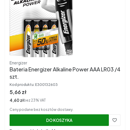
Producent
Energizer
Bateria Energizer Alkaline Power AAA LR03 /4
szt.
Kod produktu:
E300132603
Cena brutto
5,66 zł
Cena netto
4,60 zł
bez 23% VAT
Ceny podane bez kosztów dostawy.
DO KOSZYKA