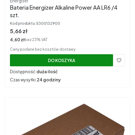
Energizer
Bateria Energizer Alkaline Power AA LR6 /4
szt.
Kod produktu:
E300132900
Cena brutto
5,66 zł
Cena netto
4,60 zł
bez 23% VAT
Ceny podane bez kosztów dostawy.
DO KOSZYKA
Dostępność:
duża ilość
Czas wysyłki:
24 godziny