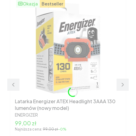
Okazja
Bestseller
Latarka Energizer ATEX Headlight 3AAA 130
lumenów (nowy model)
PRODUCENT
ENERGIZER
Cena promocyjna
99,00 zł
Najniższa cena:
99,00 zł
-0%