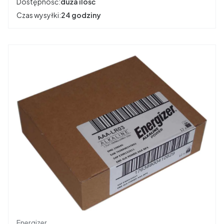
Dostępność:
duża ilość
Czas wysyłki:
24 godziny
Producent
Energizer