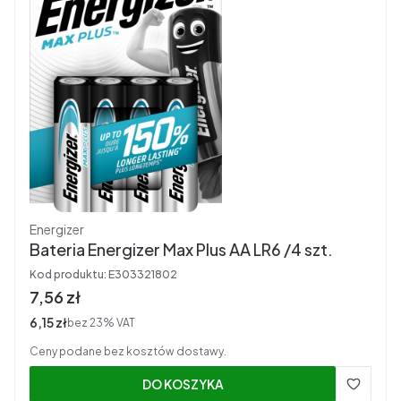
Producent
Energizer
Bateria Energizer Max Plus AA LR6 /4 szt.
Kod produktu:
E303321802
Cena brutto
7,56 zł
Cena netto
6,15 zł
bez 23% VAT
Ceny podane bez kosztów dostawy.
DO KOSZYKA